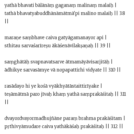
yathā bhavati bālānāṃ gaganaṃ malinaṃ malaiḥ |
tathā bhavatyabuddhānāmātmā'pi malino malaiḥ || 3.8
||
maraṇe saṃbhave caiva gatyāgamanayor api |
sthitau sarvaśarīreṣu ākāśenāvilakṣaṇaḥ || 3.9 ||
saṃghātāḥ svapnavatsarve ātmamāyāvisarjitāḥ |
ādhikye sarvasāmye vā nopapattirhi vidyate || 3.10 ||
rasādayo hi ye kośā vyākhyātāstaittirīyake |
teṣāmātmā paro jīvaḥ khaṃ yathā saṃprakāśitaḥ || 3.11
||
dvayordvayormadhujñāne paraṃ brahma prakāśitam |
pṛthivyāmudare caiva yathākāśaḥ prakāśitaḥ || 3.12 ||