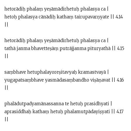
hetorādiḥ phalaṃ yeṣāmādirhetuḥ phalasya ca |
hetoḥ phalasya cānādiḥ kathaṃ tairupavarṇyate || 4.14
||
hetorādiḥ phalaṃ yeṣāmādirhetuḥ phalasya ca |
tathā janma bhavetteṣāṃ putrājjanma pituryathā || 4.15
||
saṃbhave hetuphalayoreṣitavyaḥ kramastvayā |
yugapatsaṃbhave yasmādasaṃbandho viṣāṇavat || 4.16
||
phalādutpadyamānassanna te hetuḥ prasidhyati |
aprasiddhaḥ kathaṃ hetuḥ phalamutpādayiṣyati || 4.17
||