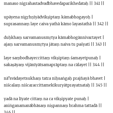
manaso nigrahastadvadbhavedaparikhedataḥ || 3.41 ||
upāyena nigṛhṇīyādvikṣiptaṃ kāmabhogayoḥ |
suprasannaṃ laye caiva yathā kāmo layastathā || 3.42 ||
duḥkhaṃ sarvamanusmṛtya kāmabhogānnivartayet |
ajaṃ sarvamanusmṛtya jātaṃ naiva tu paśyati || 3.43 ||
laye saṃbodhayeccittaṃ vikṣiptaṃ śamayetpunaḥ |
sakaṣāyaṃ vijānīyātsamaprāptaṃ na cālayet || 3.44 ||
nā''svādayetsukhaṃ tatra niḥsaṅgaḥ prajñayā bhavet |
niścalaṃ niścaraccittamekīkuryātprayatnataḥ || 3.45 ||
yadā na līyate cittaṃ na ca vikṣipyate punaḥ |
aniṅganamanābhāsaṃ niṣpannaṃ brahma tattadā ||
3.46 ||