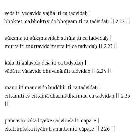
vedā iti vedavido yajñā iti ca tadvidaḥ |
bhokteti ca bhoktṛvido bhojyamiti ca tadvidaḥ || 2.22 ||
sūkṣma iti sūkṣmavidaḥ sthūla iti ca tadvidaḥ |
mūrta iti mūrtavido'mūrta iti ca tadvidaḥ || 2.23 ||
kāla iti kālavido diśa iti ca tadvidaḥ |
vādā iti vādavido bhuvanānīti tadvidaḥ || 2.24 ||
mano iti manovido buddhiriti ca tadvidaḥ |
cittamiti ca cittajñā dharmādharmau ca tadvidaḥ || 2.25
||
pañcaviṃśaka ityeke ṣaḍviṃśa iti cāpare |
ekatriṃśaka ityāhuḥ anantamiti cāpare || 2.26 ||