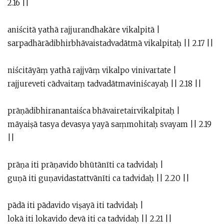
2.16 ||
aniścitā yathā rajjurandhakāre vikalpitā |
sarpadhārādibhirbhāvaistadvadātmā vikalpitaḥ || 2.17 ||
niścitāyāṃ yathā rajjvāṃ vikalpo vinivartate |
rajjureveti cādvaitaṃ tadvadātmaviniścayaḥ || 2.18 ||
prāṇādibhiranantaiśca bhāvairetairvikalpitaḥ |
māyaiṣā tasya devasya yayā saṃmohitaḥ svayam || 2.19
||
prāṇa iti prāṇavido bhūtānīti ca tadvidaḥ |
guṇā iti guṇavidastattvānīti ca tadvidaḥ || 2.20 ||
pādā iti pādavido viṣayā iti tadvidaḥ |
lokā iti lokavido devā iti ca tadvidaḥ || 2.21 ||