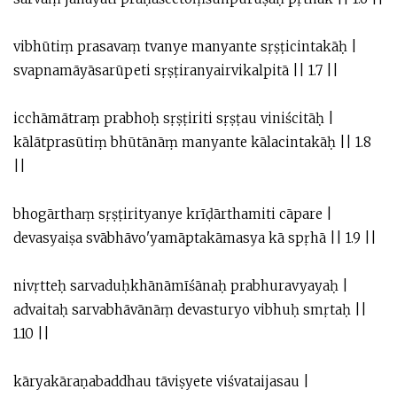
vibhūtiṃ prasavaṃ tvanye manyante sṛṣṭicintakāḥ |
svapnamāyāsarūpeti sṛṣṭiranyairvikalpitā || 1.7 ||
icchāmātraṃ prabhoḥ sṛṣṭiriti sṛṣṭau viniścitāḥ |
kālātprasūtiṃ bhūtānāṃ manyante kālacintakāḥ || 1.8
||
bhogārthaṃ sṛṣṭirityanye krīḍārthamiti cāpare |
devasyaiṣa svābhāvo'yamāptakāmasya kā spṛhā || 1.9 ||
nivṛtteḥ sarvaduḥkhānāmīśānaḥ prabhuravyayaḥ |
advaitaḥ sarvabhāvānāṃ devasturyo vibhuḥ smṛtaḥ ||
1.10 ||
kāryakāraṇabaddhau tāviṣyete viśvataijasau |