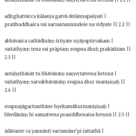
adīrghatvācca kālasya gatvā deśānnapaśyati |
pratibuddhaśca vai sarvastasmindeśe na vidyate || 2.2 ||
abhāvaśca rathādīnāṃ śrūyate nyāyapūrvakam |
vaitathyaṃ tena vai prāptaṃ svapna āhuḥ prakāśitam ||
2.3 ||
antaḥsthānāt tu bhāvānāṃ saṃvṛtatvena hetunā |
vaitathyaṃ sarvabhāvānāṃ svapna āhur manīṣiṇaḥ ||
2.4 ||
svapnajāgaritasthāne hyekamāhurmanīṣiṇaḥ |
bhedānāṃ hi samatvena prasiddhenaiva hetunā || 2.5 ||
ādāvante ca yannāsti vartamāne'pi tattathā |