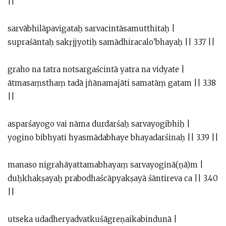
||
sarvābhilāpavigataḥ sarvacintāsamutthitaḥ |
supraśāntaḥ sakṛjjyotiḥ samādhiracalo'bhayaḥ || 3.37 ||
graho na tatra notsargaścintā yatra na vidyate |
ātmasaṃsthaṃ tadā jñānamajāti samatāṃ gatam || 3.38
||
asparśayogo vai nāma durdarśaḥ sarvayogibhiḥ |
yogino bibhyati hyasmādabhaye bhayadarśinaḥ || 3.39 ||
manaso nigrahāyattamabhayaṃ sarvayoginā(ṇā)m |
duḥkhakṣayaḥ prabodhaścāpyakṣayā śāntireva ca || 3.40
||
utseka udadheryadvatkuśāgreṇaikabindunā |