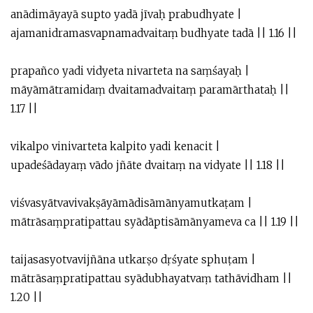
anādimāyayā supto yadā jīvaḥ prabudhyate |
ajamanidramasvapnamadvaitaṃ budhyate tadā || 1.16 ||
prapañco yadi vidyeta nivarteta na saṃśayaḥ |
māyāmātramidaṃ dvaitamadvaitaṃ paramārthataḥ ||
1.17 ||
vikalpo vinivarteta kalpito yadi kenacit |
upadeśādayaṃ vādo jñāte dvaitaṃ na vidyate || 1.18 ||
viśvasyātvavivakṣāyāmādisāmānyamutkaṭam |
mātrāsaṃpratipattau syādāptisāmānyameva ca || 1.19 ||
taijasasyotvavijñāna utkarṣo dṛśyate sphuṭam |
mātrāsaṃpratipattau syādubhayatvaṃ tathāvidham ||
1.20 ||