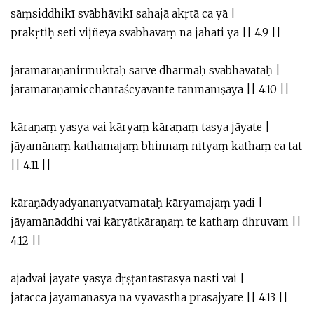
sāṃsiddhikī svābhāvikī sahajā akṛtā ca yā |
prakṛtiḥ seti vijñeyā svabhāvaṃ na jahāti yā || 4.9 ||
jarāmaraṇanirmuktāḥ sarve dharmāḥ svabhāvataḥ |
jarāmaraṇamicchantaścyavante tanmanīṣayā || 4.10 ||
kāraṇaṃ yasya vai kāryaṃ kāraṇaṃ tasya jāyate |
jāyamānaṃ kathamajaṃ bhinnaṃ nityaṃ kathaṃ ca tat
|| 4.11 ||
kāraṇādyadyananyatvamataḥ kāryamajaṃ yadi |
jāyamānāddhi vai kāryātkāraṇaṃ te kathaṃ dhruvam ||
4.12 ||
ajādvai jāyate yasya dṛṣṭāntastasya nāsti vai |
jātācca jāyāmānasya na vyavasthā prasajyate || 4.13 ||