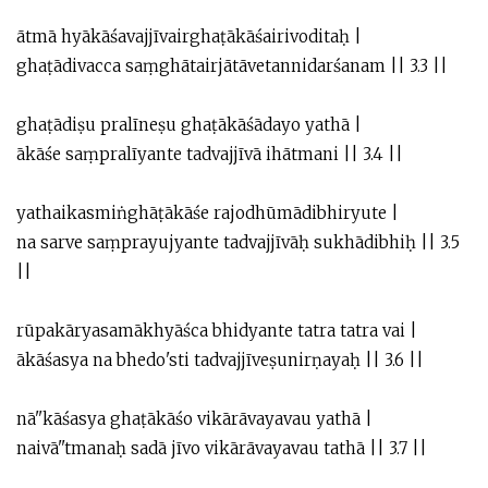
ātmā hyākāśavajjīvairghaṭākāśairivoditaḥ |
ghaṭādivacca saṃghātairjātāvetannidarśanam || 3.3 ||
ghaṭādiṣu pralīneṣu ghaṭākāśādayo yathā |
ākāśe saṃpralīyante tadvajjīvā ihātmani || 3.4 ||
yathaikasmiṅghāṭākāśe rajodhūmādibhiryute |
na sarve saṃprayujyante tadvajjīvāḥ sukhādibhiḥ || 3.5
||
rūpakāryasamākhyāśca bhidyante tatra tatra vai |
ākāśasya na bhedo'sti tadvajjīveṣunirṇayaḥ || 3.6 ||
nā''kāśasya ghaṭākāśo vikārāvayavau yathā |
naivā''tmanaḥ sadā jīvo vikārāvayavau tathā || 3.7 ||