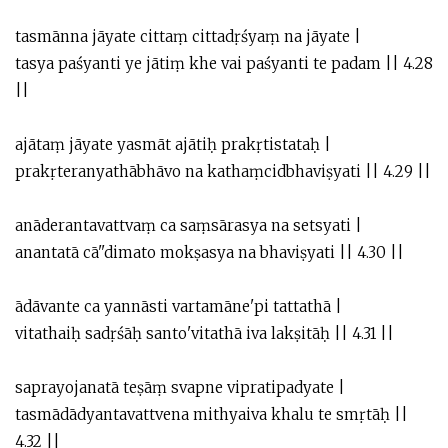
tasmānna jāyate cittaṃ cittadṛśyaṃ na jāyate |
tasya paśyanti ye jātiṃ khe vai paśyanti te padam || 4.28
||
ajātaṃ jāyate yasmāt ajātiḥ prakṛtistataḥ |
prakṛteranyathābhāvo na kathaṃcidbhaviṣyati || 4.29 ||
anāderantavattvaṃ ca saṃsārasya na setsyati |
anantatā cā''dimato mokṣasya na bhaviṣyati || 4.30 ||
ādāvante ca yannāsti vartamāne'pi tattathā |
vitathaiḥ sadṛśāḥ santo'vitathā iva lakṣitāḥ || 4.31 ||
saprayojanatā teṣāṃ svapne vipratipadyate |
tasmādādyantavattvena mithyaiva khalu te smṛtāḥ ||
4.32 ||