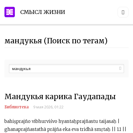
СМЫСЛ ЖИЗНИ
мандукья (Поиск по тегам)
Мандукья карика Гаудапады
9 мая 2026, 01:22
Библиотека
bahiṣprajño vibhurviśvo hyantaḥprajñastu taijasaḥ |
ghanaprajñastathā prājña eka eva tridhā smṛtaḥ || 1.1 ||