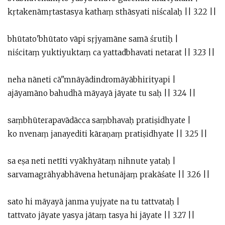
kṛtakenāmṛtastasya kathaṃ sthāsyati niścalaḥ || 3.22 ||
bhūtato'bhūtato vāpi sṛjyamāne samā śrutiḥ |
niścitaṃ yuktiyuktaṃ ca yattadbhavati netarat || 3.23 ||
neha nāneti cā''mnāyādindromāyābhirityapi |
ajāyamāno bahudhā māyayā jāyate tu saḥ || 3.24 ||
saṃbhūterapavādācca saṃbhavaḥ pratiṣidhyate |
ko nvenaṃ janayediti kāraṇaṃ pratiṣidhyate || 3.25 ||
sa eṣa neti netīti vyākhyātaṃ nihnute yataḥ |
sarvamagrāhyabhāvena hetunājaṃ prakāśate || 3.26 ||
sato hi māyayā janma yujyate na tu tattvataḥ |
tattvato jāyate yasya jātaṃ tasya hi jāyate || 3.27 ||