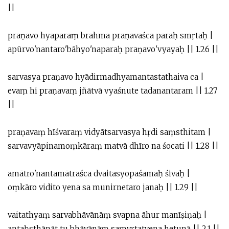
||
praṇavo hyaparaṃ brahma praṇavaśca paraḥ smṛtaḥ |
apūrvo'nantaro'bāhyo'naparaḥ praṇavo'vyayaḥ || 1.26 ||
sarvasya praṇavo hyādirmadhyamantastathaiva ca |
evaṃ hi praṇavaṃ jñātvā vyaśnute tadanantaram || 1.27
||
praṇavaṃ hīśvaraṃ vidyātsarvasya hṛdi saṃsthitam |
sarvavyāpinamoṃkāraṃ matvā dhīro na śocati || 1.28 ||
amātro'nantamātraśca dvaitasyopaśamaḥ śivaḥ |
oṃkāro vidito yena sa munirnetaro janaḥ || 1.29 ||
vaitathyaṃ sarvabhāvānāṃ svapna āhur manīṣiṇaḥ |
antaḥsthānāt tu bhāvānāṃ saṃvṛtatvena hetunā || 2.1 ||