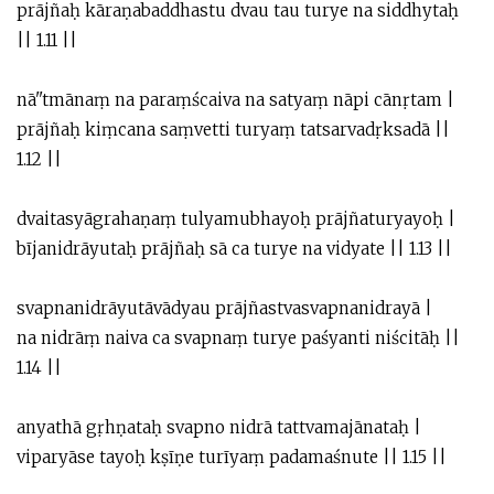
prājñaḥ kāraṇabaddhastu dvau tau turye na siddhytaḥ
|| 1.11 ||
nā''tmānaṃ na paraṃścaiva na satyaṃ nāpi cānṛtam |
prājñaḥ kiṃcana saṃvetti turyaṃ tatsarvadṛksadā ||
1.12 ||
dvaitasyāgrahaṇaṃ tulyamubhayoḥ prājñaturyayoḥ |
bījanidrāyutaḥ prājñaḥ sā ca turye na vidyate || 1.13 ||
svapnanidrāyutāvādyau prājñastvasvapnanidrayā |
na nidrāṃ naiva ca svapnaṃ turye paśyanti niścitāḥ ||
1.14 ||
anyathā gṛhṇataḥ svapno nidrā tattvamajānataḥ |
viparyāse tayoḥ kṣīṇe turīyaṃ padamaśnute || 1.15 ||