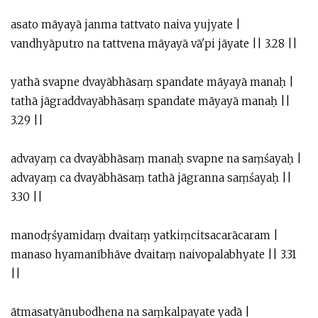
asato māyayā janma tattvato naiva yujyate |
vandhyāputro na tattvena māyayā vā'pi jāyate || 3.28 ||
yathā svapne dvayābhāsaṃ spandate māyayā manaḥ |
tathā jāgraddvayābhāsaṃ spandate māyayā manaḥ ||
3.29 ||
advayaṃ ca dvayābhāsaṃ manaḥ svapne na saṃśayaḥ |
advayaṃ ca dvayābhāsaṃ tathā jāgranna saṃśayaḥ ||
3.30 ||
manodṛśyamidaṃ dvaitaṃ yatkiṃcitsacarācaram |
manaso hyamanībhāve dvaitaṃ naivopalabhyate || 3.31
||
ātmasatyānubodhena na saṃkalpayate yadā |