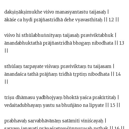
dakṣiṇākṣimukhe viśvo manasyantastu taijasaḥ |
ākāśe ca hydi prājñastridhā dehe vyavasthitaḥ || 1.2 ||
viśvo hi sthūlabhuṅnityaṃ taijasaḥ praviviktabhuk |
ānandabhuktathā prājñastridhā bhogaṃ nibodhata || 1.3
||
sthūlaṃ tarpayate viśvaṃ praviviktaṃ tu taijasam |
ānandaśca tathā prājñaṃ tridhā tṛptiṃ nibodhata || 1.4
||
triṣu dhāmasu yadbhojyaṃ bhoktā yaśca prakīrtitaḥ |
vedaitadubhayaṃ yastu sa bhuñjāno na lipyate || 1.5 ||
prabhavaḥ sarvabhāvānāṃ satāmiti viniścayaḥ |
sarvaṃ janayati prāṇaścetoṃśūnpuruṣaḥ pṛthak || 1.6 ||