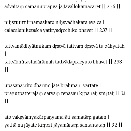
advaitaṃ samanuprāpya jaḍavallokamācaret || 2.36 ||
niḥstutirnirnamaskāro niḥsvadhākāra eva ca |
calācalaniketaśca yatiryādṛcchiko bhavet || 2.37 ||
tattvamādhyātmikaṃ dṛṣṭvā tattvaṃ dṛṣṭvā tu bāhyataḥ
|
tattvībhūtastadārāmaḥ tattvādapracyuto bhavet || 2.38
||
upāsanāśrito dharmo jāte brahmaṇi vartate |
prāgutpatterajaṃ sarvaṃ tenāsau kṛpaṇaḥ smṛtaḥ || 3.1
||
ato vakṣyāmyakārpaṇyamajāti samatāṃ gatam |
yathā na jāyate kiṃcit jāyamānaṃ samantataḥ || 3.2 ||