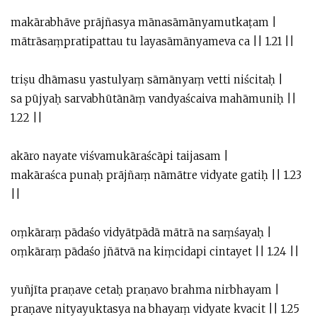
makārabhāve prājñasya mānasāmānyamutkaṭam |
mātrāsaṃpratipattau tu layasāmānyameva ca || 1.21 ||
triṣu dhāmasu yastulyaṃ sāmānyaṃ vetti niścitaḥ |
sa pūjyaḥ sarvabhūtānāṃ vandyaścaiva mahāmuniḥ ||
1.22 ||
akāro nayate viśvamukāraścāpi taijasam |
makāraśca punaḥ prājñaṃ nāmātre vidyate gatiḥ || 1.23
||
oṃkāraṃ pādaśo vidyātpādā mātrā na saṃśayaḥ |
oṃkāraṃ pādaśo jñātvā na kiṃcidapi cintayet || 1.24 ||
yuñjīta praṇave cetaḥ praṇavo brahma nirbhayam |
praṇave nityayuktasya na bhayaṃ vidyate kvacit || 1.25