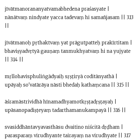
jīvātmanorananyatvamabhedena praśasyate |
nānātvaṃ nindyate yacca tadevaṃ hi samañjasam || 3.13
||
jīvātmanoḥ pṛthaktvaṃ yat prāgutpatteḥ prakīrtitam |
bhaviṣyadvṛtyā gauṇaṃ tanmukhyatvaṃ hi na yujyate
|| 3.14 ||
mṛllohavisphuliṅgādyaiḥ sṛṣṭiryā coditānyathā |
upāyaḥ so'vatārāya nāsti bhedaḥ kathaṃcana || 3.15 ||
āśramāstrividhā hīnamadhyamotkṛṣṭadṛṣṭayaḥ |
upāsanopadiṣṭeyaṃ tadarthamanukampayā || 3.16 ||
svasiddhāntavyavasthāsu dvaitino niścitā dṛḍham |
parasparaṃ virudhyante tairayaṃ na virudhyate || 3.17