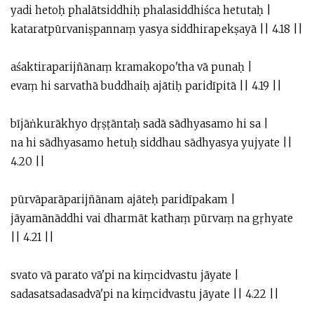
yadi hetoḥ phalātsiddhiḥ phalasiddhiśca hetutaḥ |
kataratpūrvaniṣpannaṃ yasya siddhirapekṣayā || 4.18 ||
aśaktiraparijñānaṃ kramakopo'tha vā punaḥ |
evaṃ hi sarvathā buddhaiḥ ajātiḥ paridīpitā || 4.19 ||
bījāṅkurākhyo dṛṣṭāntaḥ sadā sādhyasamo hi sa |
na hi sādhyasamo hetuḥ siddhau sādhyasya yujyate ||
4.20 ||
pūrvāparāparijñānam ajāteḥ paridīpakam |
jāyamānāddhi vai dharmāt kathaṃ pūrvaṃ na gṛhyate
|| 4.21 ||
svato vā parato vā'pi na kiṃcidvastu jāyate |
sadasatsadasadvā'pi na kiṃcidvastu jāyate || 4.22 ||