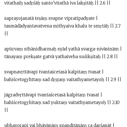
vitathaiḥ sadṛśāḥ santo'vitathā iva lakṣitāḥ || 2.6 ||
saprayojanatā teṣāṃ svapne vipratipadyate |
tasmādādyantavatvena mithyaiva khalu te smṛtāḥ || 2.7
||
apūrvaṃ sthānidharmaḥ syād yathā svarga-nivāsinām |
tānayaṃ prekṣate gatvā yathaiveha suśikṣitaḥ || 2.8 ||
svapnavṛttāvapi tvantaścetasā kalpitaṃ tvasat |
bahiścetogṛhītaṃ sad dṛṣṭaṃ vaitathyametayoḥ || 2.9 ||
jāgradvṛttāvapi tvantaścetasā kalpitaṃ tvasat |
bahiścetogṛhītaṃ sad yuktaṃ vaitathyametayoḥ || 2.10
||
ubhayorapi vai bhāvānāṃ spanditānāṃ ca darśanāt |