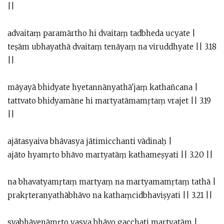
||
advaitaṃ paramārtho hi dvaitaṃ tadbheda ucyate |
teṣām ubhayathā dvaitaṃ tenāyaṃ na viruddhyate || 3.18
||
māyayā bhidyate hyetannānyathā'jaṃ kathañcana |
tattvato bhidyamāne hi martyatāmamṛtaṃ vrajet || 3.19
||
ajātasyaiva bhāvasya jātimicchanti vādinaḥ |
ajāto hyamṛto bhāvo martyatāṃ kathameṣyati || 3.20 ||
na bhavatyamṛtaṃ martyaṃ na martyamamṛtaṃ tathā |
prakṛteranyathābhāvo na kathaṃcidbhaviṣyati || 3.21 ||
svabhāvenāmṛto yasya bhāvo gacchati martyatām |