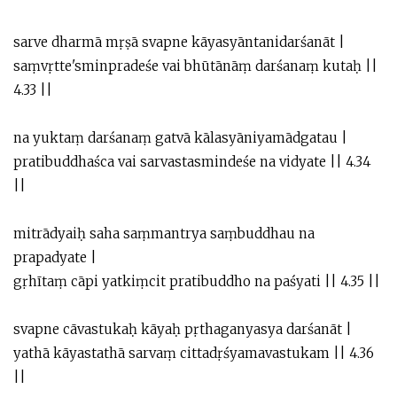
sarve dharmā mṛṣā svapne kāyasyāntanidarśanāt |
saṃvṛtte'sminpradeśe vai bhūtānāṃ darśanaṃ kutaḥ ||
4.33 ||
na yuktaṃ darśanaṃ gatvā kālasyāniyamādgatau |
pratibuddhaśca vai sarvastasmindeśe na vidyate || 4.34
||
mitrādyaiḥ saha saṃmantrya saṃbuddhau na
prapadyate |
gṛhītaṃ cāpi yatkiṃcit pratibuddho na paśyati || 4.35 ||
svapne cāvastukaḥ kāyaḥ pṛthaganyasya darśanāt |
yathā kāyastathā sarvaṃ cittadṛśyamavastukam || 4.36
||