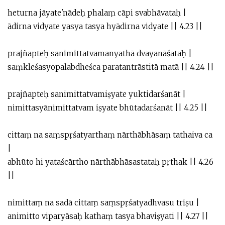
heturna jāyate'nādeḥ phalaṃ cāpi svabhāvataḥ |
ādirna vidyate yasya tasya hyādirna vidyate || 4.23 ||
prajñapteḥ sanimittatvamanyathā dvayanāśataḥ |
saṃkleśasyopalabdheśca paratantrāstitā matā || 4.24 ||
prajñapteḥ sanimittatvamiṣyate yuktidarśanāt |
nimittasyānimittatvam iṣyate bhūtadarśanāt || 4.25 ||
cittaṃ na saṃspṛśatyarthaṃ nārthābhāsaṃ tathaiva ca
|
abhūto hi yataścārtho nārthābhāsastataḥ pṛthak || 4.26
||
nimittaṃ na sadā cittaṃ saṃspṛśatyadhvasu triṣu |
animitto viparyāsaḥ kathaṃ tasya bhaviṣyati || 4.27 ||