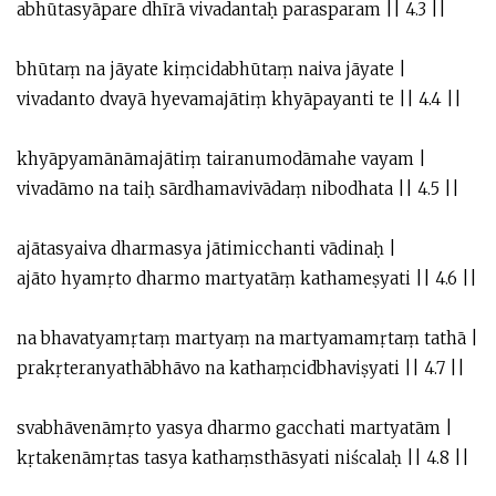
abhūtasyāpare dhīrā vivadantaḥ parasparam || 4.3 ||
bhūtaṃ na jāyate kiṃcidabhūtaṃ naiva jāyate |
vivadanto dvayā hyevamajātiṃ khyāpayanti te || 4.4 ||
khyāpyamānāmajātiṃ tairanumodāmahe vayam |
vivadāmo na taiḥ sārdhamavivādaṃ nibodhata || 4.5 ||
ajātasyaiva dharmasya jātimicchanti vādinaḥ |
ajāto hyamṛto dharmo martyatāṃ kathameṣyati || 4.6 ||
na bhavatyamṛtaṃ martyaṃ na martyamamṛtaṃ tathā |
prakṛteranyathābhāvo na kathaṃcidbhaviṣyati || 4.7 ||
svabhāvenāmṛto yasya dharmo gacchati martyatām |
kṛtakenāmṛtas tasya kathaṃsthāsyati niścalaḥ || 4.8 ||