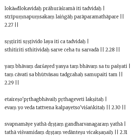
lokām̐llokavidaḥ prāhurāśramā iti tadvidaḥ |
strīpuṃnapuṃsakaṃ laiṅgāḥ parāparamathāpare ||
2.27 ||
sṛṣṭiriti sṛṣṭivido laya iti ca tadvidaḥ |
sthitiriti sthitividaḥ sarve ceha tu sarvadā || 2.28 ||
yaṃ bhāvaṃ darśayed yasya taṃ bhāvaṃ sa tu paśyati |
taṃ cāvati sa bhūtvāsau tadgrahaḥ samupaiti tam ||
2.29 ||
etaireṣo'pṛthagbhāvaiḥ pṛthageveti lakṣitaḥ |
evaṃ yo veda tattvena kalpayetso'viśaṅkitaḥ || 2.30 ||
svapnamāye yathā dṛṣṭaṃ gandharvanagaraṃ yathā |
tathā viśvamidaṃ dṛṣṭaṃ vedānteṣu vicakṣaṇaiḥ || 2.31