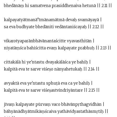
bhedānāṃ hi samatvena prasiddhenaiva hetunā || 2.11 ||
kalpayatyātmanā''tmānamātmā devaḥ svamāyayā |
sa eva budhyate bhedāniti vedāntaniścayaḥ || 2.12 ||
vikarotyaparānbhāvānantaścitte vyavasthitān |
niyatāṃśca bahiścitta evaṃ kalpayate prabhuḥ || 2.13 ||
cittakālā hi ye'ntastu dvayakālāśca ye bahiḥ |
kalpitā eva te sarve viśeṣo nānyahetukaḥ || 2.14 ||
avyaktā eva ye'ntastu sphuṭā eva ca ye bahiḥ |
kalpitā eva te sarve viśeṣastvindriyāntare || 2.15 ||
jīvaṃ kalpayate pūrvaṃ vaco bhāvānpṛthagvidhān |
bāhyānādhyātmikāṃścaiva yathāvidyastathāsmṛtiḥ ||