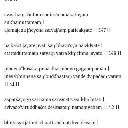
svasthaṃ śāntaṃ sanirvāṇamakathyaṃ
sukhamuttamam |
ajamajena jñeyena sarvajñaṃ paricakṣate || 3.47 ||
na kaścijjāyate jīvaḥ saṃbhavo'sya na vidyate |
etattaduttamaṃ satyaṃ yatra kiṃcinna jāyate || 3.48 ||
jñānenā''kāśakalpena dharmānyo gaganopamān |
jñeyābhinnena saṃbuddhastaṃ vande dvipadāṃ varam
|| 4.1 ||
asparśayogo vai nāma sarvasattvasukho hitaḥ |
avivādo'viruddhaśca deśitastaṃ namāmyaham || 4.2 ||
bhūtasya jātimicchanti vādinaḥ kecideva hi |