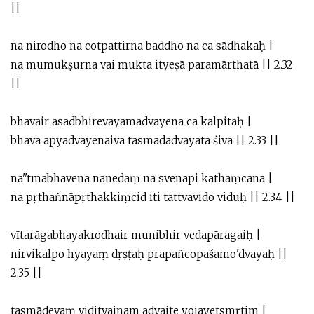
||
na nirodho na cotpattirna baddho na ca sādhakaḥ |
na mumukṣurna vai mukta ityeṣā paramārthatā || 2.32
||
bhāvair asadbhirevāyamadvayena ca kalpitaḥ |
bhāvā apyadvayenaiva tasmādadvayatā śivā || 2.33 ||
nā''tmabhāvena nānedaṃ na svenāpi kathaṃcana |
na pṛthaṅnāpṛthakkiṃcid iti tattvavido viduḥ || 2.34 ||
vītarāgabhayakrodhair munibhir vedapāragaiḥ |
nirvikalpo hyayaṃ dṛṣṭaḥ prapañcopaśamo'dvayaḥ ||
2.35 ||
tasmādevaṃ viditvainam advaite yojayetsmṛtim |