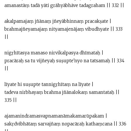
amanastāṃ tadā yāti grāhyābhāve tadagraham || 3.32 ||
akalpamajaṃ jñānaṃ jñeyābhinnaṃ pracakṣate |
brahmajñeyamajaṃ nityamajenājaṃ vibudhyate || 3.33
||
nigṛhītasya manaso nirvikalpasya dhīmataḥ |
pracāraḥ sa tu vijñeyaḥ suṣupte'nyo na tatsamaḥ || 3.34
||
līyate hi suṣupte tannigṛhītaṃ na līyate |
tadeva nirbhayaṃ brahma jñānalokaṃ samantataḥ ||
3.35 ||
ajamanindramasvapnamanāmakamarūpakam |
sakṛdvibhātaṃ sarvajñaṃ nopacāraḥ kathaṃcana || 3.36