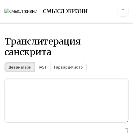
СМЫСЛ ЖИЗНИ
Транслитерация
санскрита
Деванагари
IAST
Гарвард-Киото