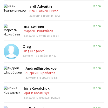
ardhAdvaitin
0.00
Иван Толчельников
Заходил 8 июня в 16:42
marcwinner
0.00
Марсель Ишимбаев
Заходил 17 октября в 18:34
Oleg
0.00
Oleg OLegovich
Заходил 19 октября в 7:50
AndreiShirobokov
0.00
Андрей Широбоков
Заходил 8 февраля в 6:17
IrinaKovalchuk
0.00
Ирина Ковальчук
Заходил 19 февраля в 21:05