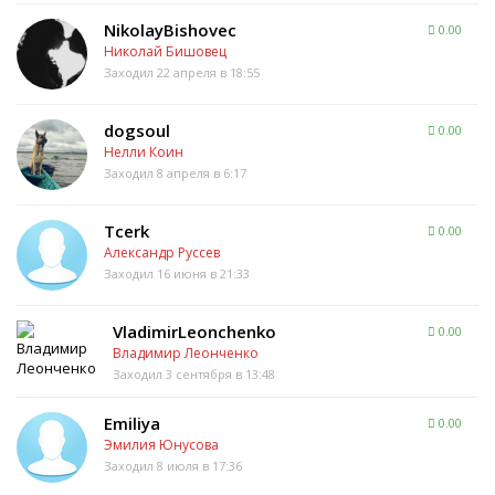
NikolayBishovec
0.00
Николай Бишовец
Заходил 22 апреля в 18:55
dogsoul
0.00
Нелли Коин
Заходил 8 апреля в 6:17
Tcerk
0.00
Александр Руссев
Заходил 16 июня в 21:33
VladimirLeonchenko
0.00
Владимир Леонченко
Заходил 3 сентября в 13:48
Emiliya
0.00
Эмилия Юнусова
Заходил 8 июля в 17:36