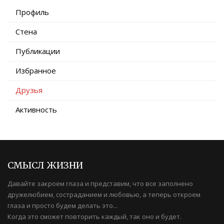
Профиль
Стена
Публикации
Избранное
Друзья
Активность
СМЫСЛ ЖИЗНИ
Давайте закроем глаза и представим, что все заполнено
дружелюбием, состраданием и любовью, а теперь откроем
глаза и просто будем делать это...
Когда это сможет повторить каждый, так оно и будет.