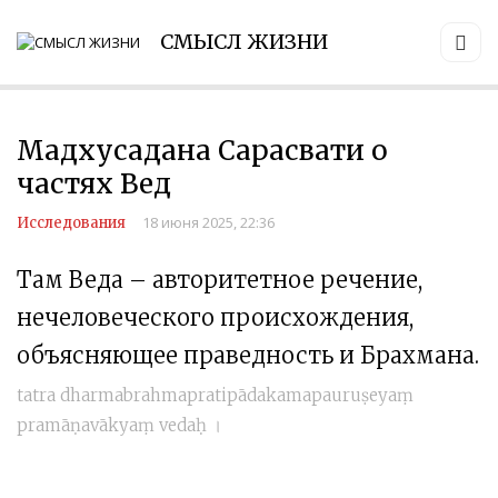
СМЫСЛ ЖИЗНИ
Мадхусадана Сарасвати о
частях Вед
18 июня 2025, 22:36
Исследования
Там Веда – авторитетное речение,
нечеловеческого происхождения,
объясняющее праведность и Брахмана.
tatra dharmabrahmapratipādakamapauruṣeyaṃ
pramāṇavākyaṃ vedaḥ ।