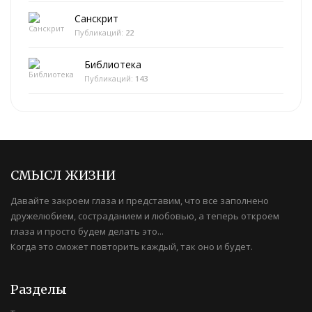
Санскрит
Публикаций:
22
Библиотека
Публикаций:
143
СМЫСЛ ЖИЗНИ
Давайте закроем глаза и представим, что все заполнено
дружелюбием, состраданием и любовью, а теперь откроем
глаза и просто будем делать это...
Когда это сможет повторить каждый, так оно и будет.
Разделы