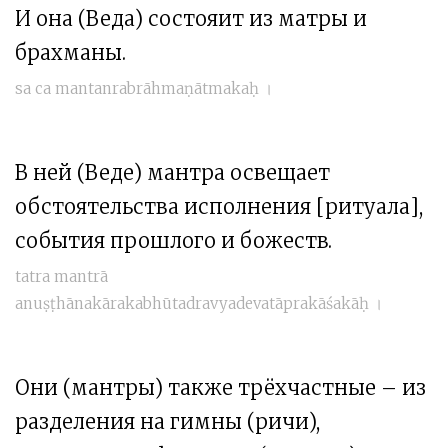
И она (Веда) состояит из матры и
брахманы.
sa ca mantanrabrāhmaṇātmakaḥ ।
В ней (Веде) мантра освещает
обстоятельства исполнения [ритуала],
события прошлого и божеств.
tatra mantrā
anuṣṭhānakārakabhūtadravyadevatāprakāśakāḥ ।
Они (мантры) также трёхчастные – из
разделения на гимны (ричи),