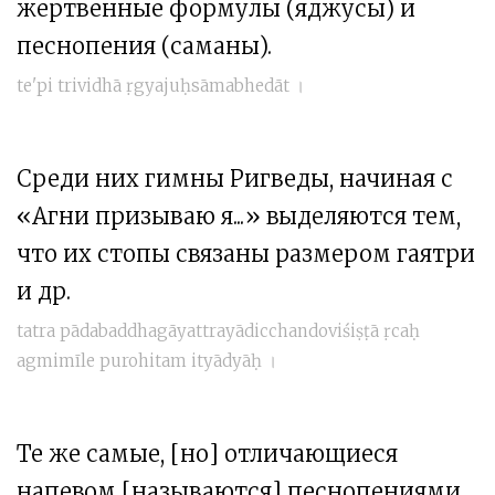
жертвенные формулы (яджусы) и
песнопения (саманы).
te'pi trividhā ṛgyajuḥsāmabhedāt‌ ।
Среди них гимны Ригведы, начиная с
«Агни призываю я...» выделяются тем,
что их стопы связаны размером гаятри
и др.
tatra pādabaddhagāyattrayādicchandoviśiṣṭā ṛcaḥ
agmimīle purohitam‌ ityādyāḥ ।
Те же самые, [но] отличающиеся
напевом [называются] песнопениями