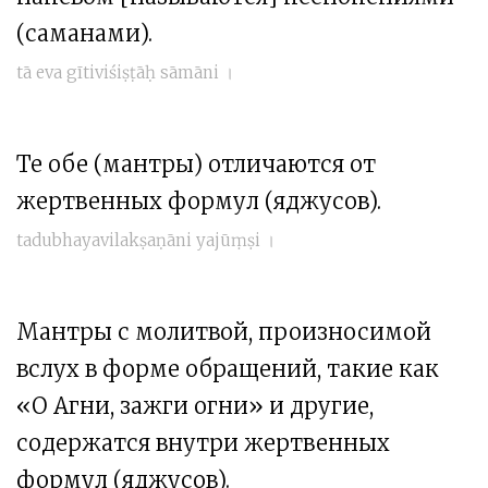
(саманами).
tā eva gītiviśiṣṭāḥ sāmāni ।
Те обе (мантры) отличаются от
жертвенных формул (яджусов).
tadubhayavilakṣaṇāni yajūṃṣi ।
Мантры с молитвой, произносимой
вслух в форме обращений, такие как
«О Агни, зажги огни» и другие,
содержатся внутри жертвенных
формул (яджусов).