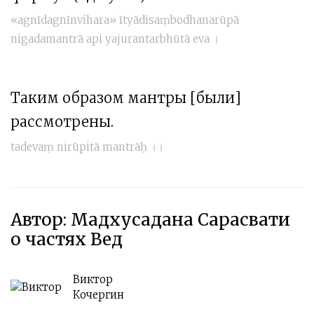
«agnīdagnīnvihara» ītyādisaṃbodhanarūpā
nigadamantrā api yajurantarbhūtā eva ।
Таким образом мантры [были]
рассмотрены.
tadevaṃ nirūpitā mantrāḥ ।।
Автор: Мадхусадана Сарасвати
о частях Вед
Виктор
Кочергин